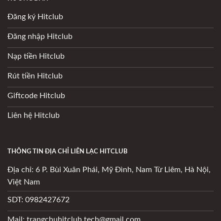
Đăng ký Hitclub
Đăng nhập Hitclub
Nạp tiền Hitclub
Rút tiền Hitclub
Giftcode Hitclub
Liên hệ Hitclub
Dịch vụ chăm sóc khách hàng Hitclub, phục vụ 24/7 tận tình
chuyên nghiệp
THÔNG TIN ĐỊA CHỈ LIÊN LẠC HITCLUB
Kho game HitClub đa dạng – Trải nghiệm
Địa chỉ: 6 P. Bùi Xuân Phái, Mỹ Đình, Nam Từ Liêm, Hà Nội,
chân thực
Việt Nam
HitClub sở hữu hệ sinh thái trò chơi phong phú, đáp
SDT: 0982427672
ứng mọi nhu cầu giải trí:
Mail:
trangchuhitclub.tech@gmail.com